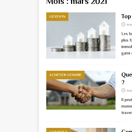
Mois :
mars 2021
Top 
GESTION
mar
Les lo
plus f
immobi
garni 
Que
ACHETER-VENDRE
?
mar
Il peu
moment
traver
Com
CONSEILS