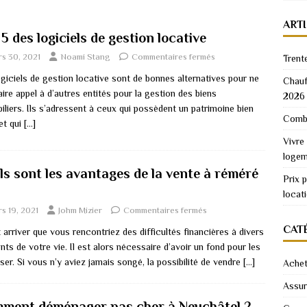
ART
5 des logiciels de gestion locative
s 30, 2021
Noami Stang
Commentaires fermés
Trent
giciels de gestion locative sont de bonnes alternatives pour ne
Chauf
aire appel à d’autres entités pour la gestion des biens
2026
liers. Ils s’adressent à ceux qui possèdent un patrimoine bien
Combi
et qui
[…]
Vivre
logem
ls sont les avantages de la vente à réméré
Prix 
locat
s 19, 2021
Johm Mizier
Commentaires fermés
CAT
t arriver que vous rencontriez des difficultés financières à divers
s de votre vie. Il est alors nécessaire d’avoir un fond pour les
ser. Si vous n’y aviez jamais songé, la possibilité de vendre
[…]
Achet
Assu
ment déménager pas cher à Neuchâtel ?