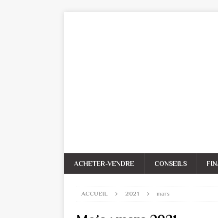
ACHETER-VENDRE
CONSEILS
FI
ACCUEIL
2021
mars