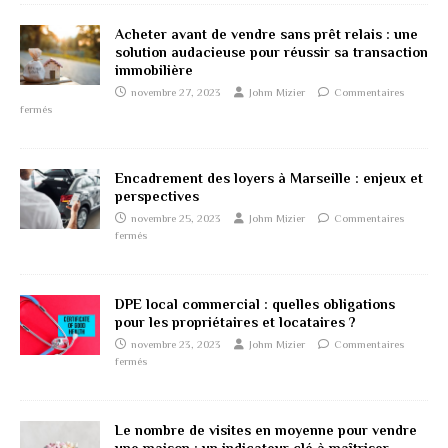
Acheter avant de vendre sans prêt relais : une
solution audacieuse pour réussir sa transaction
immobilière
novembre 27, 2023
Johm Mizier
Commentaires
fermés
Encadrement des loyers à Marseille : enjeux et
perspectives
novembre 25, 2023
Johm Mizier
Commentaires
fermés
DPE local commercial : quelles obligations
pour les propriétaires et locataires ?
novembre 23, 2023
Johm Mizier
Commentaires
fermés
Le nombre de visites en moyenne pour vendre