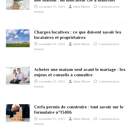
une maison : un indicateur clé à maîtriser
novembre 21, 2023
Johm Mizier
Commentaires
fermés
Charges locatives : ce que doivent savoir les
locataires et propriétaires
novembre 19, 2023
Johm Mizier
Commentaires
fermés
Acheter une maison seul avant le mariage : les
enjeux et conseils à connaître
novembre 17, 2023
Johm Mizier
Commentaires
fermés
Cerfa permis de construire : tout savoir sur le
formulaire n°13406
novembre 15, 2023
Johm Mizier
Commentaires
fermés