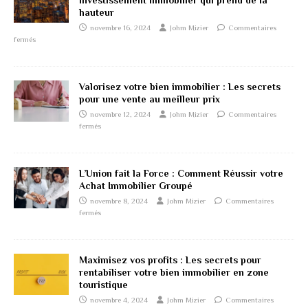
investissement immobilier qui prend de la
hauteur
novembre 16, 2024
Johm Mizier
Commentaires
fermés
Valorisez votre bien immobilier : Les secrets
pour une vente au meilleur prix
novembre 12, 2024
Johm Mizier
Commentaires
fermés
L’Union fait la Force : Comment Réussir votre
Achat Immobilier Groupé
novembre 8, 2024
Johm Mizier
Commentaires
fermés
Maximisez vos profits : Les secrets pour
rentabiliser votre bien immobilier en zone
touristique
novembre 4, 2024
Johm Mizier
Commentaires