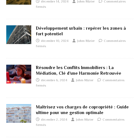
décembre 14, 2024
Johm Mizier
Commentaires
fermés
Développement urbain : repérer les zones à
fort potentiel
décembre 10, 2024
Johm Mizier
Commentaires
fermés
Résoudre les Conflits Immobiliers : La
Médiation, Clé d’une Harmonie Retrouvée
décembre 6, 2024
Johm Mizier
Commentaires
fermés
Maîtrisez vos charges de copropriété : Guide
ultime pour une gestion optimale
décembre 2, 2024
Johm Mizier
Commentaires
fermés