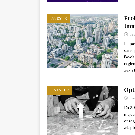
Pro
INVESTIR
Imm
dé
Le pa
sans 
l’évo
régle
aux s
Opt
FINANCER
no
En 20
majeu
et ré
adapt