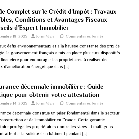
de Complet sur le Crédit d’Impôt : Travaux
gibles, Conditions et Avantages Fiscaux –
seils d’Expert Immobilier
cembre 18, 2025
Johm Mizier
Commentaires fermés
aux défis environnementaux et à la hausse constante des prix de
gie, le gouvernement français a mis en place plusieurs dispositifs
 financière pour encourager les propriétaires à réaliser des
ux d’amélioration énergétique dans
[…]
urance décennale immobilière : Guide
tique pour obtenir votre attestation
cembre 14, 2025
Johm Mizier
Commentaires fermés
urance décennale constitue un pilier fondamental dans le secteur
construction et de l’immobilier en France. Cette garantie
toire protège les propriétaires contre les vices et malfaçons
nt affecter la solidité d’un bâtiment pendant
[…]