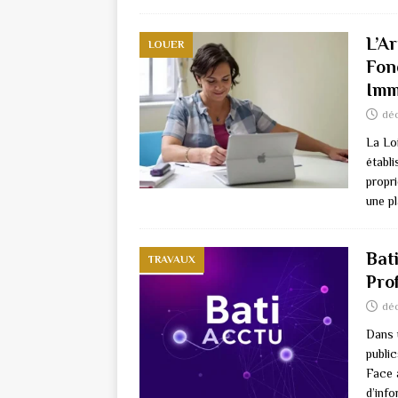
L’Ar
LOUER
Fon
Imm
dé
La Loi
établi
propri
une p
Bati
TRAVAUX
Pro
dé
Dans 
publi
Face 
d’inf