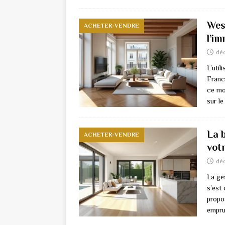
West
ACHETER-VENDRE
l’im
dé
L’util
France
ce mo
sur l
La 
ACHETER-VENDRE
votr
dé
La ge
s’est
propos
emprun