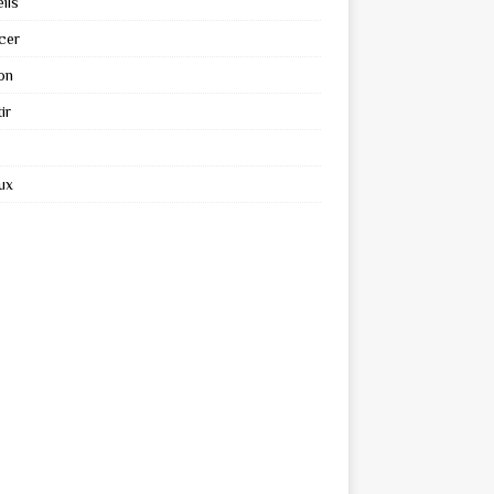
ils
cer
on
ir
ux