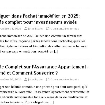
iguer dans l’achat immobilier en 2025:
de complet pour investisseurs avisés
vembre 24, 2025
Johm Mizier
Commentaires fermés
rché immobilier de 2025 se dessine comme un terrain aux
les facettes, façonné par les innovations technologiques, les
lles réglementations et l’évolution des attentes des acheteurs.
à ce paysage en mutation, acquérir un
[…]
de Complet sur l’Assurance Appartement :
nd et Comment Souscrire ?
vembre 20, 2025
Johm Mizier
Commentaires fermés
er son habitat constitue une priorité pour tout occupant, qu’il
propriétaire ou locataire. L’assurance appartement représente un
de sécurité indispensable face aux aléas de la vie quotidienne et
inistres imprévus. Entre obligations
[…]