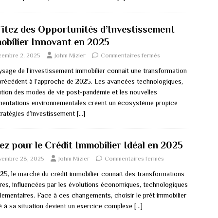
fitez des Opportunités d’Investissement
obilier Innovant en 2025
cembre 2, 2025
Johm Mizier
Commentaires fermés
ysage de l’investissement immobilier connaît une transformation
précédent à l’approche de 2025. Les avancées technologiques,
lution des modes de vie post-pandémie et les nouvelles
mentations environnementales créent un écosystème propice
tratégies d’investissement
[…]
ez pour le Crédit Immobilier Idéal en 2025
vembre 28, 2025
Johm Mizier
Commentaires fermés
25, le marché du crédit immobilier connaît des transformations
res, influencées par les évolutions économiques, technologiques
glementaires. Face à ces changements, choisir le prêt immobilier
é à sa situation devient un exercice complexe
[…]