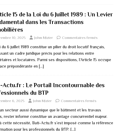
ticle 15 de la Loi du 6 Juillet 1989 : Un Levier
damental dans les Transactions
obilières
cembre 10, 2025
Johm Mizier
Commentaires fermés
 du 6 juillet 1989 constitue un pilier du droit locatif français,
ssant un cadre juridique précis pour les relations entre
étaires et locataires. Parmi ses dispositions, l’Article 15 occupe
lace prépondérante en
[…]
-Actu.fr : Le Portail Incontournable des
fessionnels du BTP
cembre 6, 2025
Johm Mizier
Commentaires fermés
un secteur aussi dynamique que le bâtiment et les travaux
cs, rester informé constitue un avantage concurrentiel majeur.
à cette nécessité, Bati-Actu.fr s’est imposé comme la référence
ormation pour les professionnels du BTP.
[…]