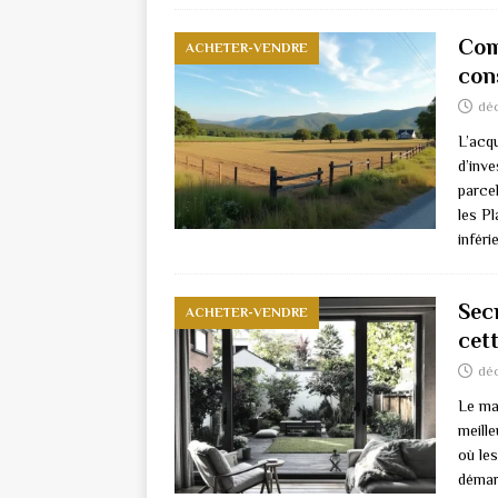
Com
ACHETER-VENDRE
con
dé
L’acqu
d’inve
parcel
les P
infér
Sec
ACHETER-VENDRE
cet
dé
Le ma
meill
où le
démar