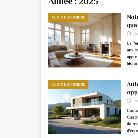
Année :
2025
Not
ACHETER-VENDRE
qua
dé
Le 7è
aux c
appro
histor
Auto
ACHETER-VENDRE
opp
dé
L’auto
Castre
de tra
d’euro