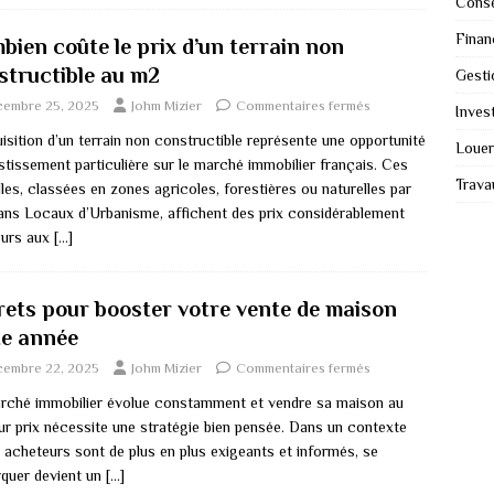
Conse
Finan
bien coûte le prix d’un terrain non
structible au m2
Gesti
cembre 25, 2025
Johm Mizier
Commentaires fermés
Invest
isition d’un terrain non constructible représente une opportunité
Louer
stissement particulière sur le marché immobilier français. Ces
Trava
les, classées en zones agricoles, forestières ou naturelles par
lans Locaux d’Urbanisme, affichent des prix considérablement
ieurs aux
[…]
rets pour booster votre vente de maison
te année
cembre 22, 2025
Johm Mizier
Commentaires fermés
rché immobilier évolue constamment et vendre sa maison au
eur prix nécessite une stratégie bien pensée. Dans un contexte
s acheteurs sont de plus en plus exigeants et informés, se
quer devient un
[…]