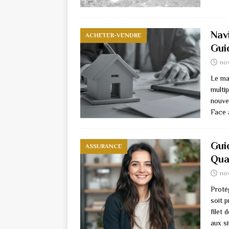
Nav
ACHETER-VENDRE
Gui
no
Le ma
multip
nouve
Face 
Gui
ASSURANCE
Qua
no
Protég
soit 
filet 
aux s