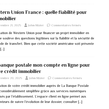
ern Union France : quelle fiabilité pour
mobilier
cembre 21, 2025
Johm Mizier
Commentaires fermés
isation de Western Union pour financer un projet immobilier en
 soulève des questions légitimes sur la fiabilité et la sécurité de
de de transfert. Bien que cette société américaine soit présente
e
[…]
banque postale mon compte en ligne pour
e crédit immobilier
cembre 20, 2025
Johm Mizier
Commentaires fermés
stion de votre crédit immobilier auprès de La Banque Postale
 considérablement simplifiée grâce aux services numériques
és par l’établissement. L’espace client en ligne permet aux
teurs de suivre l’évolution de leur dossier, consulter
[…]