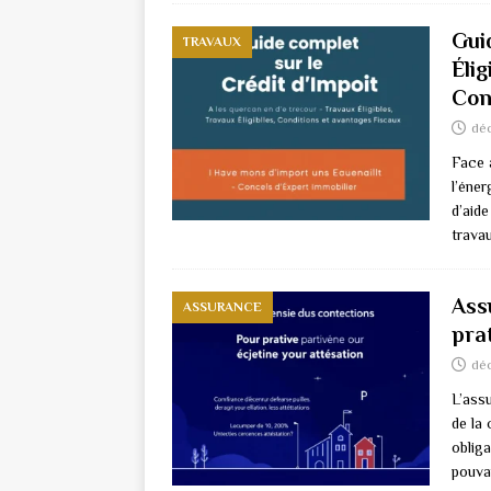
Gui
TRAVAUX
Éli
Con
dé
Face 
l’éner
d’aide
trava
Ass
ASSURANCE
pra
dé
L’ass
de la 
obliga
pouva