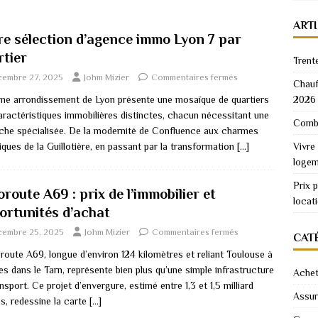
ART
re sélection d’agence immo Lyon 7 par
rtier
Trent
cembre 27, 2025
Johm Mizier
Commentaires fermés
Chauf
2026
me arrondissement de Lyon présente une mosaïque de quartiers
aractéristiques immobilières distinctes, chacun nécessitant une
Combi
che spécialisée. De la modernité de Confluence aux charmes
Vivre
iques de la Guillotière, en passant par la transformation
[…]
logem
Prix 
route A69 : prix de l’immobilier et
locat
ortunités d’achat
cembre 25, 2025
Johm Mizier
Commentaires fermés
CAT
route A69, longue d’environ 124 kilomètres et reliant Toulouse à
s dans le Tarn, représente bien plus qu’une simple infrastructure
Achet
nsport. Ce projet d’envergure, estimé entre 1,3 et 1,5 milliard
Assu
s, redessine la carte
[…]