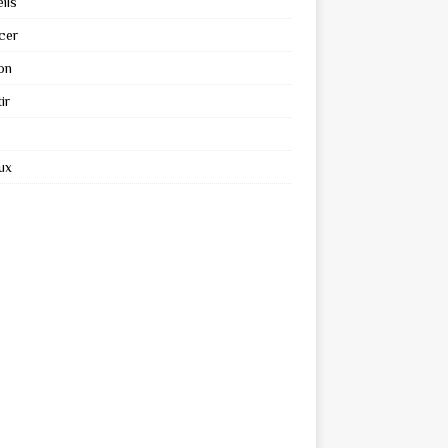
ils
cer
on
ir
ux