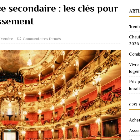
e secondaire : les clés pour
ART
issement
Trent
Chauf
-Vendre
Commentaires fermés
2026
Combi
Vivre
logem
Prix 
locat
CAT
Achet
Assu