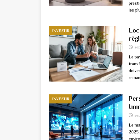
prest
les p
Loca
INVESTIR
règ
se
Le pay
trans
doive
remani
Per
INVESTIR
Imm
se
Le ma
2025.
envir