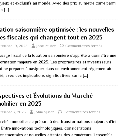
igieux et exclusifs au monde. Avec des prix au mètre carré parmi
lus
[…]
tion saisonnière optimisée : les nouvelles
les fiscales qui changent tout en 2025
ptembre 19, 2025
Johm Mizier
Commentaires fermés
sage fiscal de la location saisonnière s’apprête à connaître une
formation majeure en 2025. Les propriétaires et investisseurs
nt se préparer à naviguer dans un environnement réglementaire
é, avec des implications significatives sur la
[…]
spectives et Évolutions du Marché
obilier en 2025
ptembre 7, 2025
Johm Mizier
Commentaires fermés
rché immobilier se prépare à des transformations majeures d’ici
 Entre innovations technologiques, considérations
onnementales et nouvelles attentes des acquéreurs, l’ensemble