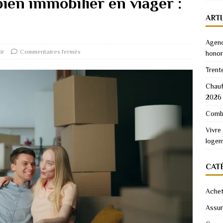
bien immobilier en viager :
ART
Agenc
ir
Commentaires fermés
honor
Trent
Chauf
2026
Combi
Vivre
logem
CAT
Achet
Assu