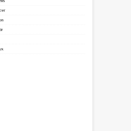
ils
cer
on
ir
ux