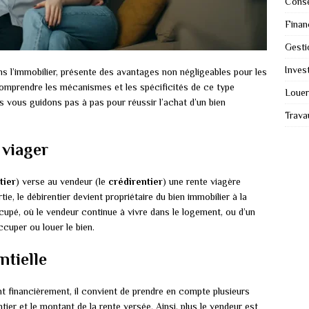
Conse
Finan
Gesti
Invest
s l’immobilier, présente des avantages non négligeables pour les
 comprendre les mécanismes et les spécificités de ce type
Louer
us vous guidons pas à pas pour réussir l’achat d’un bien
Trava
 viager
tier
) verse au vendeur (le
crédirentier
) une rente viagère
tie, le débirentier devient propriétaire du bien immobilier à la
occupé, où le vendeur continue à vivre dans le logement, ou d’un
ccuper ou louer le bien.
ntielle
nt financièrement, il convient de prendre en compte plusieurs
tier et le montant de la rente versée. Ainsi, plus le vendeur est