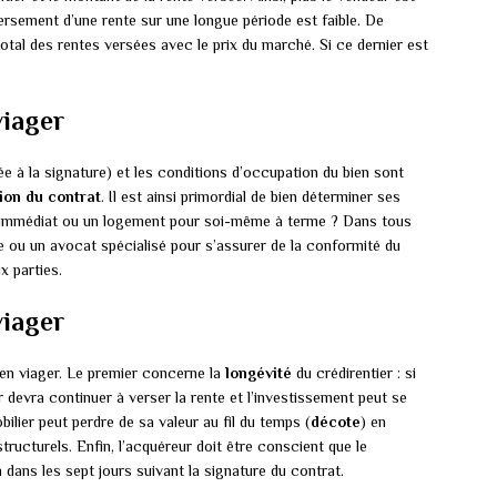
ersement d’une rente sur une longue période est faible. De
tal des rentes versées avec le prix du marché. Si ce dernier est
viager
e à la signature) et les conditions d’occupation du bien sont
ion du contrat
. Il est ainsi primordial de bien déterminer ses
f immédiat ou un logement pour soi-même à terme ? Dans tous
aire ou un avocat spécialisé pour s’assurer de la conformité du
x parties.
viager
en en viager. Le premier concerne la
longévité
du crédirentier : si
r devra continuer à verser la rente et l’investissement peut se
bilier peut perdre de sa valeur au fil du temps (
décote
) en
ructurels. Enfin, l’acquéreur doit être conscient que le
n dans les sept jours suivant la signature du contrat.