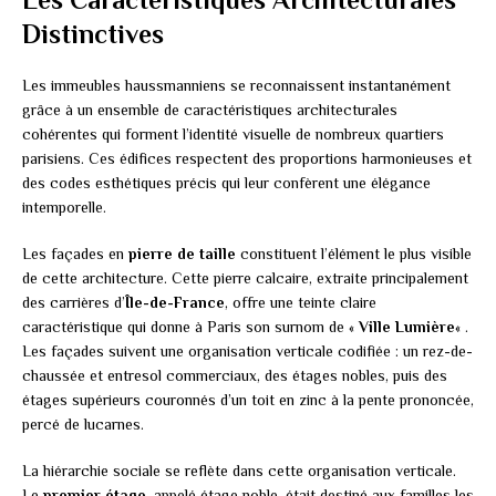
Distinctives
Les immeubles haussmanniens se reconnaissent instantanément
grâce à un ensemble de caractéristiques architecturales
cohérentes qui forment l’identité visuelle de nombreux quartiers
parisiens. Ces édifices respectent des proportions harmonieuses et
des codes esthétiques précis qui leur confèrent une élégance
intemporelle.
Les façades en
pierre de taille
constituent l’élément le plus visible
de cette architecture. Cette pierre calcaire, extraite principalement
des carrières d’
Île-de-France
, offre une teinte claire
caractéristique qui donne à Paris son surnom de «
Ville Lumière
« .
Les façades suivent une organisation verticale codifiée : un rez-de-
chaussée et entresol commerciaux, des étages nobles, puis des
étages supérieurs couronnés d’un toit en zinc à la pente prononcée,
percé de lucarnes.
La hiérarchie sociale se reflète dans cette organisation verticale.
Le
premier étage
, appelé étage noble, était destiné aux familles les