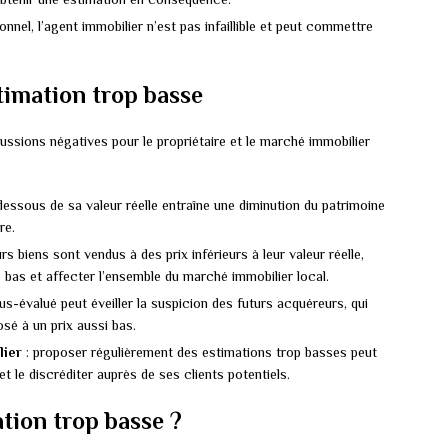
nel, l’agent immobilier n’est pas infaillible et peut commettre
timation trop basse
ussions négatives pour le propriétaire et le marché immobilier
dessous de sa valeur réelle entraîne une diminution du patrimoine
re.
urs biens sont vendus à des prix inférieurs à leur valeur réelle,
le bas et affecter l’ensemble du marché immobilier local.
us-évalué peut éveiller la suspicion des futurs acquéreurs, qui
sé à un prix aussi bas.
lier
: proposer régulièrement des estimations trop basses peut
et le discréditer auprès de ses clients potentiels.
tion trop basse ?