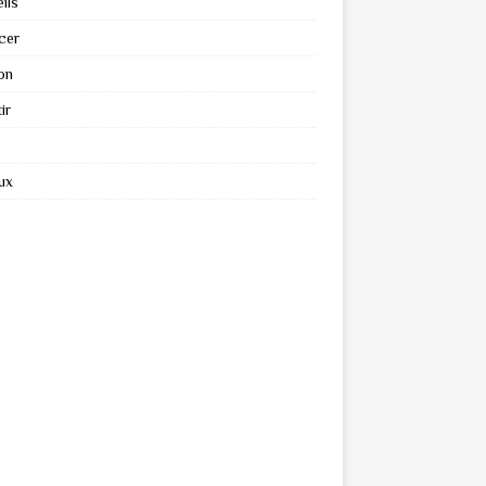
ils
cer
on
ir
ux