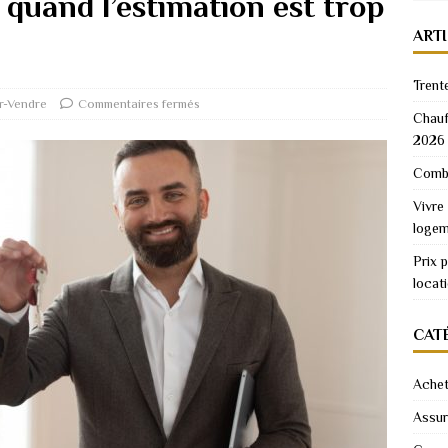
 quand l’estimation est trop
ART
Trent
r-Vendre
Commentaires fermés
Chauf
2026
Combi
Vivre
logem
Prix 
locat
CAT
Achet
Assu