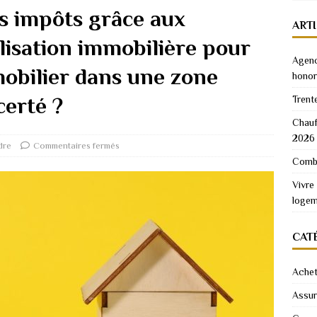
s impôts grâce aux
ART
alisation immobilière pour
Agenc
mobilier dans une zone
honor
erté ?
Trent
Chauf
2026
dre
Commentaires fermés
Combi
Vivre
logem
CAT
Achet
Assu