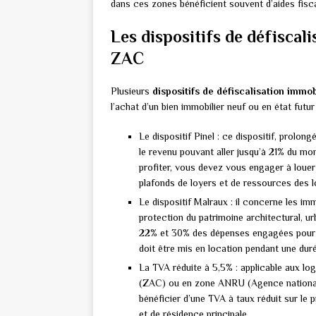
dans ces zones bénéficient souvent d’aides fisca
Les dispositifs de défiscal
ZAC
Plusieurs
dispositifs de défiscalisation immob
l’achat d’un bien immobilier neuf ou en état fu
Le dispositif Pinel : ce dispositif, prolo
le revenu pouvant aller jusqu’à 21% du mon
profiter, vous devez vous engager à louer
plafonds de loyers et de ressources des l
Le dispositif Malraux : il concerne les 
protection du patrimoine architectural, u
22% et 30% des dépenses engagées pour la 
doit être mis en location pendant une dur
La TVA réduite à 5,5% : applicable aux l
(ZAC) ou en zone ANRU (Agence nationale
bénéficier d’une TVA à taux réduit sur le 
et de résidence principale.