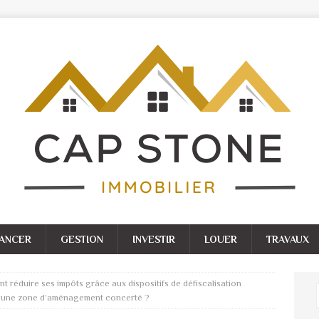
NANCER
GESTION
INVESTIR
LOUER
TRAVAUX
 réduire ses impôts grâce aux dispositifs de défiscalisation
ns une zone d’aménagement concerté ?