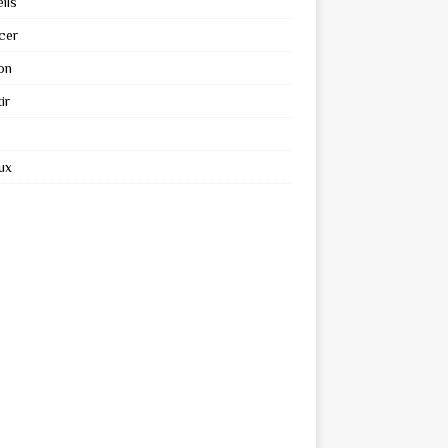
ils
cer
on
ir
ux