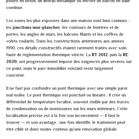
poutre en béton, un linteau métallique ou encore un balcon en dalle
continue.
Les zones les plus exposées dans une maison sont bien connues :
les
jonctions mur-plancher
, les contours de fenêtres et de
portes, les angles de murs, les balcons filants et les coffres de
volets roulants. Dans les constructions antérieures aux années
1990, ces détails constructifs étaient rarement traités avec soin,
faute de réglementation thermique stricte. La
RT 2012
, puis la
RE
2020
, ont progressivement imposé des exigences plus sévères sur
ce point, mais le parc immobilier existant reste largement
concerné.
Il ne faut pas confondre un pont thermique avec une simple paroi
mal isolée. Le pont thermique est ponctuel ou linéaire : il crée un
différentiel de température localisé, souvent visible par des traces
de condensation ou de moisissures sur les murs intérieurs. Cette
localisation précise est à la fois son inconvénient — il faut le
trouver — et son avantage : une fois identifié, le traitement peut
être ciblé et donc moins coûteux qu’une rénovation globale.