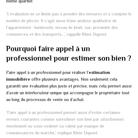
même quartier.
‘L’évaluation ne se limite pas à prendre des mesures et à compter le
nombre de pièces. Il s’agit aussi d’une analyse qualitative de
l’appartement : luminosité, niveau de bruit, vue, proximité des
commerces et des transports…’, rappelle Mme Dupont.
Pourquoi faire appel à un
professionnel pour estimer son bien ?
Faire appel à un professionnel pour réaliser l’
estimation
immobilière
offre plusieurs avantages. Non seulement cela
garantit une évaluation plus juste et précise, mais cela permet aussi
d’avoir un interlocuteur unique qui accompagne le propriétaire tout
au long du processus de vente ou d’achat.
‘Faire appel à un professionnel permet aussi d’éviter certaines
erreurs courantes comme surestimer son bien par attachement
émotionnel ou sous-estimer sa valeur par manque de
connaissances du marché.’, explique Mme Dupont.