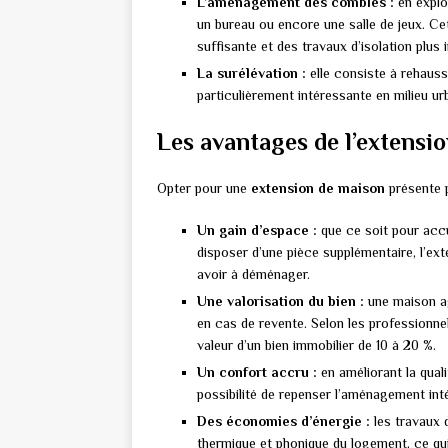
L’aménagement des combles :
en exploi
un bureau ou encore une salle de jeux. Ce
suffisante et des travaux d’isolation plus 
La surélévation :
elle consiste à rehauss
particulièrement intéressante en milieu urb
Les avantages de l’extensi
Opter pour une
extension de maison
présente p
Un gain d’espace :
que ce soit pour accue
disposer d’une pièce supplémentaire, l’ex
avoir à déménager.
Une valorisation du bien :
une maison ag
en cas de revente. Selon les professionne
valeur d’un bien immobilier de 10 à 20 %.
Un confort accru :
en améliorant la qual
possibilité de repenser l’aménagement inté
Des économies d’énergie :
les travaux d
thermique et phonique du logement, ce qu