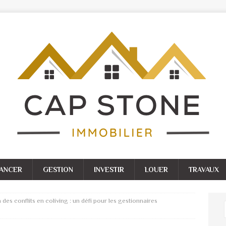
NANCER
GESTION
INVESTIR
LOUER
TRAVAUX
 des conflits en coliving : un défi pour les gestionnaires