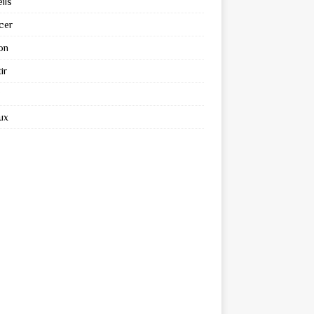
ils
cer
on
ir
ux