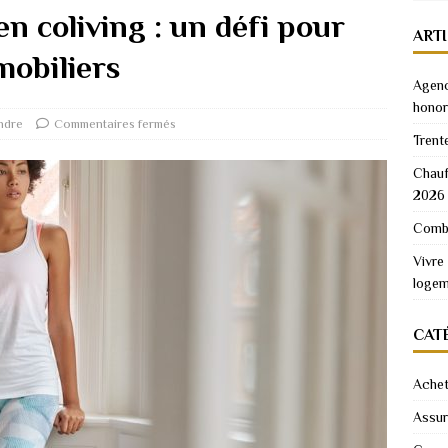
en coliving : un défi pour
ART
mobiliers
Agenc
honor
ndre
Commentaires fermés
Trent
Chauf
2026
Combi
Vivre
logem
CAT
Achet
Assu