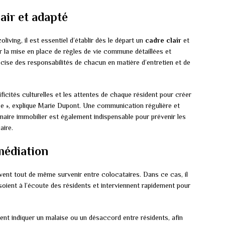
air et adapté
living, il est essentiel d’établir dès le départ un
cadre clair
et
r la mise en place de règles de vie commune détaillées et
récise des responsabilités de chacun en matière d’entretien et de
ficités culturelles et les attentes de chaque résident pour créer
se », explique Marie Dupont. Une communication régulière et
nnaire immobilier est également indispensable pour prévenir les
aire.
 médiation
vent tout de même survenir entre colocataires. Dans ce cas, il
oient à l’écoute des résidents et interviennent rapidement pour
uvent indiquer un malaise ou un désaccord entre résidents, afin