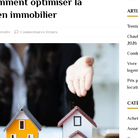
omment optimiser la
ART
ien immobilier
Trent
Vendre
Commentaires fermés
Chauf
2026
Combi
Vivre
logem
Prix 
locat
CAT
Achet
Assu