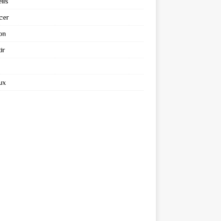
ils
cer
on
ir
ux