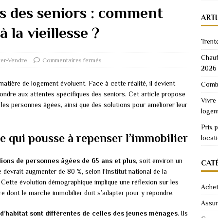
ns des seniors : comment
ART
 la vieillesse ?
Trent
Chauf
er-Vendre
Commentaires fermés
2026
 matière de logement évoluent. Face à cette réalité, il devient
Combi
pondre aux attentes spécifiques des seniors. Cet article propose
Vivre
 les personnes âgées, ainsi que des solutions pour améliorer leur
logem
Prix 
 qui pousse à repenser l’immobilier
locat
lions de personnes âgées de 65 ans et plus
, soit environ un
CAT
 devrait augmenter de 80 %, selon l’Institut national de la
Cette évolution démographique implique une réflexion sur les
Achet
e dont le marché immobilier doit s’adapter pour y répondre.
Assu
 d’habitat sont différentes de celles des jeunes ménages
. Ils