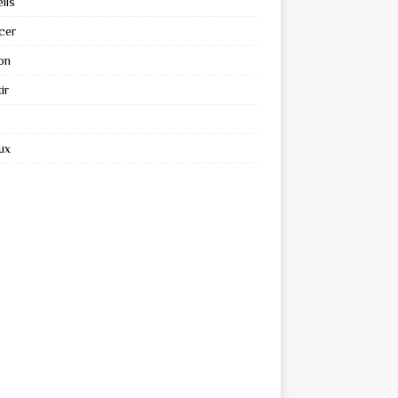
ils
cer
on
ir
ux