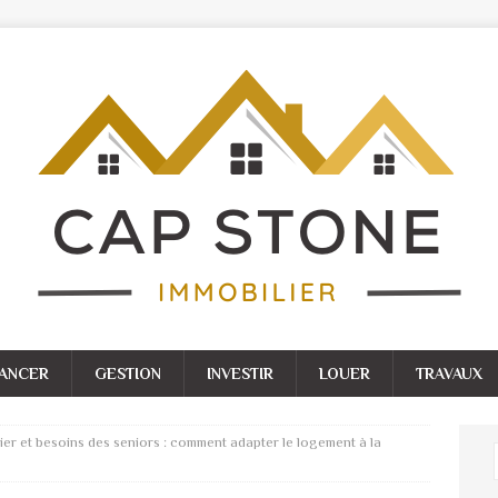
NANCER
GESTION
INVESTIR
LOUER
TRAVAUX
ier et besoins des seniors : comment adapter le logement à la