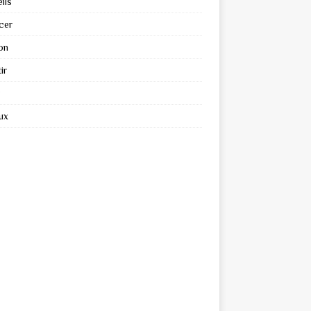
ils
cer
on
ir
ux