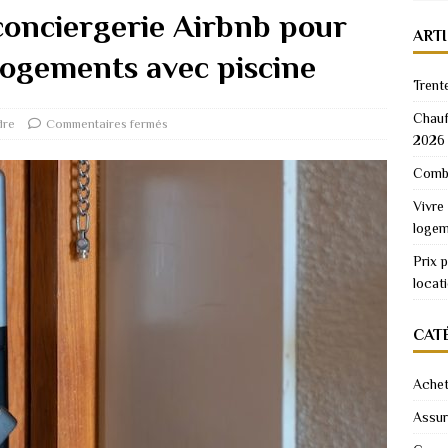
conciergerie Airbnb pour
ART
 logements avec piscine
Trent
Chauf
dre
Commentaires fermés
2026
Combi
Vivre
logem
Prix 
locat
CAT
Achet
Assu