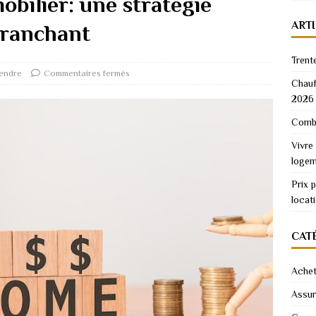
obilier: une stratégie
ART
tranchant
Trent
endre
Commentaires fermés
Chauf
2026
Combi
Vivre
logem
Prix 
locat
CAT
Achet
Assu