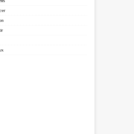
ils
cer
on
ir
ux