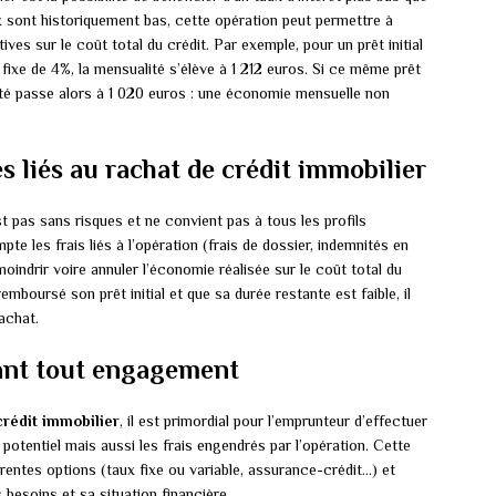
ux sont historiquement bas, cette opération peut permettre à
ves sur le coût total du crédit. Par exemple, pour un prêt initial
ixe de 4%, la mensualité s’élève à 1 212 euros. Si ce même prêt
ité passe alors à 1 020 euros : une économie mensuelle non
s liés au rachat de crédit immobilier
t pas sans risques et ne convient pas à tous les profils
e les frais liés à l’opération (frais de dossier, indemnités en
ndrir voire annuler l’économie réalisée sur le coût total du
emboursé son prêt initial et que sa durée restante est faible, il
achat.
vant tout engagement
crédit immobilier
, il est primordial pour l’emprunteur d’effectuer
 potentiel mais aussi les frais engendrés par l’opération. Cette
rentes options (taux fixe ou variable, assurance-crédit…) et
s besoins et sa situation financière.