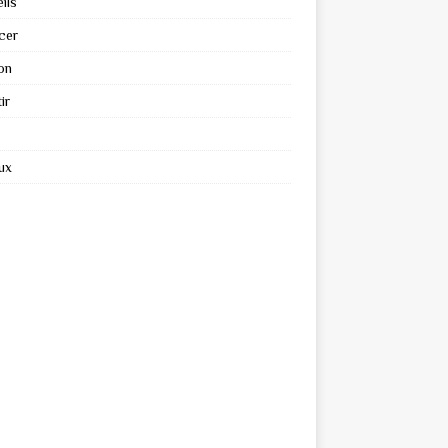
ils
cer
on
ir
ux