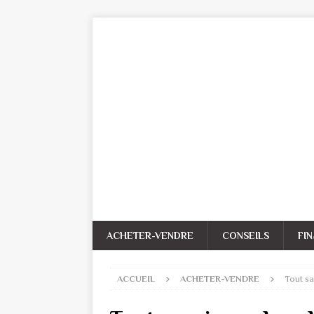
ACHETER-VENDRE
CONSEILS
FI
ACCUEIL
ACHETER-VENDRE
Tout sa