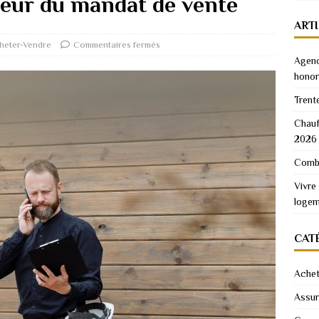
aleur du mandat de vente
ART
heter-Vendre
Commentaires fermés
Agenc
honor
Trent
Chauf
2026
Combi
Vivre
logem
CAT
Achet
Assu