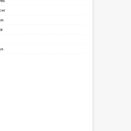
ils
cer
on
ir
ux