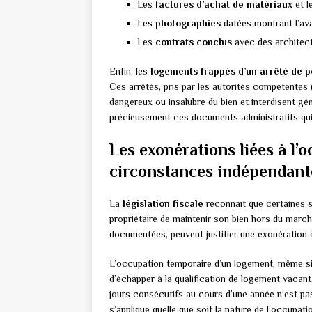
Les
factures d’achat de matériaux
et l
Les
photographies
datées montrant l’av
Les
contrats conclus
avec des architec
Enfin, les
logements frappés d’un arrêté de p
Ces arrêtés, pris par les autorités compétentes 
dangereux ou insalubre du bien et interdisent g
précieusement ces documents administratifs qui c
Les exonérations liées à l’
circonstances indépendante
La
législation fiscale
reconnaît que certaines s
propriétaire de maintenir son bien hors du march
documentées, peuvent justifier une exonération 
L’occupation temporaire d’un logement, même si e
d’échapper à la qualification de logement vacant
jours consécutifs au cours d’une année n’est p
s’applique quelle que soit la nature de l’occupatio