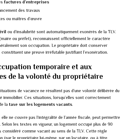
es
factures d’entreprises
ancement des travaux
tes ou maîtres d’œuvre
éril
ou d’insalubrité sont automatiquement exonérés de la TLV.
(maire ou préfet), reconnaissent officiellement le caractère
énéralement son occupation. Le propriétaire doit conserver
onstituent une preuve irréfutable justifiant l’exonération.
occupation temporaire et aux
s de la volonté du propriétaire
ituations de vacance ne résultent pas d’une volonté délibérée du
é immobilier. Ces situations, lorsqu’elles sont correctement
de la
taxe sur les logements vacants
.
lle ne couvre pas l’intégralité de l’année fiscale, peut permettre
. Selon les textes en vigueur, un logement occupé plus de 90
as considéré comme vacant au sens de la TLV. Cette règle
n (par le propriétaire lui-même, par un locataire, ou à titre