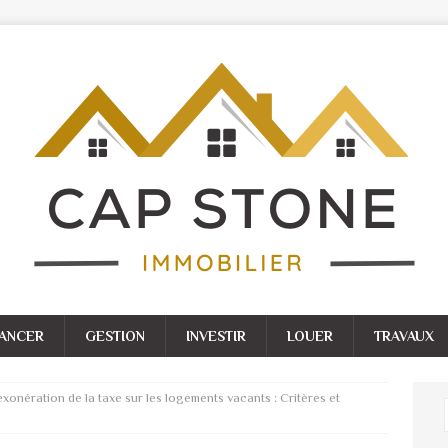
NANCER
GESTION
INVESTIR
LOUER
TRAVAUX
’exonération de la taxe sur les logements vacants : Critères et