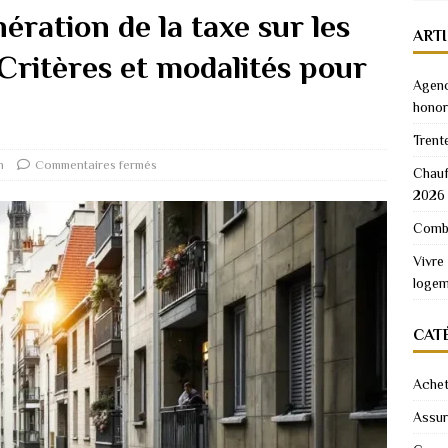
nération de la taxe sur les
ART
Critères et modalités pour
Agenc
honor
Trent
n
Commentaires fermés
Chauf
2026
Combi
Vivre
logem
CAT
Achet
Assu