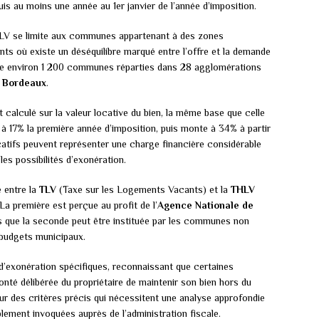
s au moins une année au 1er janvier de l’année d’imposition.
LV se limite aux communes appartenant à des zones
nts où existe un déséquilibre marqué entre l’offre et la demande
ne environ 1 200 communes réparties dans 28 agglomérations
t
Bordeaux
.
 calculé sur la valeur locative du bien, la même base que celle
ve à 17% la première année d’imposition, puis monte à 34% à partir
atifs peuvent représenter une charge financière considérable
 les possibilités d’exonération.
e entre la
TLV
(Taxe sur les Logements Vacants) et la
THLV
a première est perçue au profit de l’
Agence Nationale de
 que la seconde peut être instituée par les communes non
 budgets municipaux.
’exonération spécifiques, reconnaissant que certaines
onté délibérée du propriétaire de maintenir son bien hors du
r des critères précis qui nécessitent une analyse approfondie
lement invoquées auprès de l’administration fiscale.