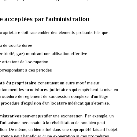
e acceptées par l’administration
 propriétaire doit rassembler des éléments probants tels que :
u de courte durée
ectricité, gaz) montrant une utilisation effective
 attestant de l’occupation
rrespondant à ces périodes
té du propriétaire
constituent un autre motif majeur
 notamment les
procédures judiciaires
qui empêchent la mise en
e procédure de règlement de succession complexe, d’un litige
procédure d’expulsion d’un locataire indélicat qui s’éternise.
nistratives
peuvent justifier une exonération. Par exemple, un
 d’urbanisme nécessaire à la réhabilitation de son bien peut
ion. De même, un bien situé dans une copropriété faisant l’objet
arence peut bénéficier d’une exonération si ces procédures