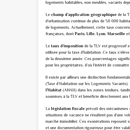
logements habitables, non meublés, vacants depui
Le
champ d’application géographique
de la T
d’urbanisation continue de plus de 50 000 habita
de logements. Actuellement, cette taxe concer
françaises, dont
Paris
,
Lille
,
Lyon
,
Marseille
e
Le
taux d’imposition
de la TLV est progressif et
utilisée pour la taxe d’habitation. Ce taux s’élè
de la deuxième année. Ces pourcentages signific
pour les propriétaires, d’où l’intérêt de connaître
Il existe par ailleurs une distinction fondamental
(Taxe d’Habitation sur les Logements Vacants). L
l’Habitat
(ANAH) dans les zones tendues, tandis
soumises à la TLV et bénéficie directement aux
La
législation fiscale
prévoit des mécanismes d
situations de vacance ne résultent pas d’une vol
marché immobilier. Ces exonérations reposent su
et une documentation rigoureuse pour être valab