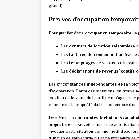
gratuit).
Preuves d’occupation temporair
Pour justifier d’une
occupation temporaire
, le
Les
contrats de location saisonnière
o
Les
factures de consommation
(eau, él
Les
témoignages
de voisins ou du syndic
Les
déclarations de revenus locatifs
co
Les
circonstances indépendantes de la volon
d’exonération. Parmi ces situations, on trouve
location ou la vente du bien. Il peut s’agir d’un
concernant la propriété du bien, ou encore d’une 
De même, les
contraintes techniques ou admi
propriétaire qui se voit refuser une autorisation
invoquer cette situation comme motif d’exonérat
d’un plan de sauvegarde ou d’une procédure de c