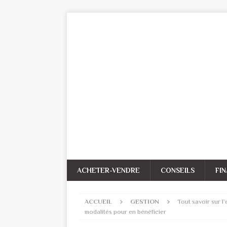
ACHETER-VENDRE
CONSEILS
FI
ACCUEIL
GESTION
Tout savoir sur l
modalités pour en bénéficier