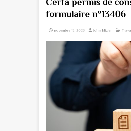
Cerfa permis de const
formulaire n°13406
novembre 15, 2023
Johm Mizier
Trav