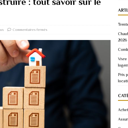
ruire : tout savoir sur le
ART
Trent
aux
Commentaires fermés
Chauf
2026
Combi
Vivre
logem
Prix 
locat
CAT
Achet
Assu