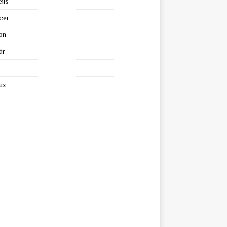
ils
cer
on
ir
ux