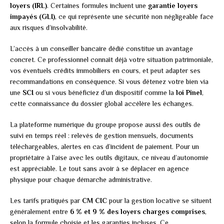
loyers (IRL)
. Certaines formules incluent une
garantie loyers
impayés (GLI)
, ce qui représente une sécurité non négligeable face
aux risques d’insolvabilité.
L’accès à un conseiller bancaire dédié constitue un avantage
concret. Ce professionnel connaît déjà votre situation patrimoniale,
vos éventuels crédits immobiliers en cours, et peut adapter ses
recommandations en conséquence. Si vous détenez votre bien via
une
SCI
ou si vous bénéficiez d’un dispositif comme la
loi Pinel
,
cette connaissance du dossier global accélère les échanges.
La plateforme numérique du groupe propose aussi des outils de
suivi en temps réel : relevés de gestion mensuels, documents
téléchargeables, alertes en cas d’incident de paiement. Pour un
propriétaire à l’aise avec les outils digitaux, ce niveau d’autonomie
est appréciable. Le tout sans avoir à se déplacer en agence
physique pour chaque démarche administrative.
Les tarifs pratiqués par
CM CIC
pour la gestion locative se situent
généralement entre
6 % et 9 % des loyers charges comprises
,
selon la formule choisie et les garanties incluses. Ce