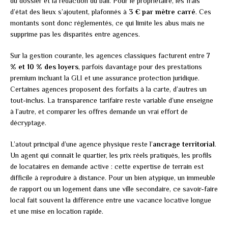
du dossier et la rédaction du bail. Pour le propriétaire, les frais
d’état des lieux s’ajoutent, plafonnés à
3 € par mètre carré
. Ces
montants sont donc réglementés, ce qui limite les abus mais ne
supprime pas les disparités entre agences.
Sur la gestion courante, les agences classiques facturent entre
7
% et 10 % des loyers
, parfois davantage pour des prestations
premium incluant la GLI et une assurance protection juridique.
Certaines agences proposent des forfaits à la carte, d’autres un
tout-inclus. La transparence tarifaire reste variable d’une enseigne
à l’autre, et comparer les offres demande un vrai effort de
décryptage.
L’atout principal d’une agence physique reste l’
ancrage territorial
.
Un agent qui connaît le quartier, les prix réels pratiqués, les profils
de locataires en demande active : cette expertise de terrain est
difficile à reproduire à distance. Pour un bien atypique, un immeuble
de rapport ou un logement dans une ville secondaire, ce savoir-faire
local fait souvent la différence entre une vacance locative longue
et une mise en location rapide.