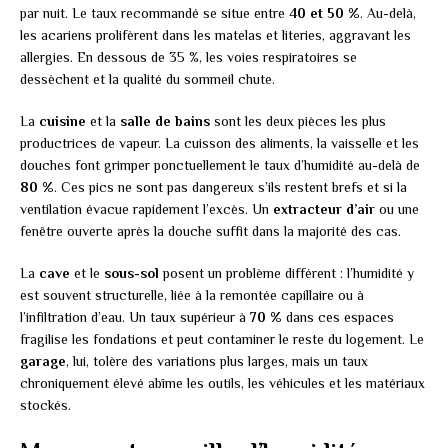
par nuit. Le taux recommandé se situe entre
40 et 50 %
. Au-delà,
les acariens prolifèrent dans les matelas et literies, aggravant les
allergies. En dessous de 35 %, les voies respiratoires se
dessèchent et la qualité du sommeil chute.
La
cuisine
et la
salle de bains
sont les deux pièces les plus
productrices de vapeur. La cuisson des aliments, la vaisselle et les
douches font grimper ponctuellement le taux d’humidité au-delà de
80 %
. Ces pics ne sont pas dangereux s’ils restent brefs et si la
ventilation évacue rapidement l’excès. Un
extracteur d’air
ou une
fenêtre ouverte après la douche suffit dans la majorité des cas.
La
cave
et le
sous-sol
posent un problème différent : l’humidité y
est souvent structurelle, liée à la remontée capillaire ou à
l’infiltration d’eau. Un taux supérieur à
70 %
dans ces espaces
fragilise les fondations et peut contaminer le reste du logement. Le
garage
, lui, tolère des variations plus larges, mais un taux
chroniquement élevé abîme les outils, les véhicules et les matériaux
stockés.