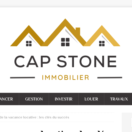
NANCER
GESTION
INVESTIR
LOUER
TRAVAUX
de la vacance locative : les clés du succès