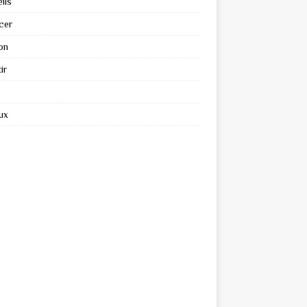
ils
cer
on
ir
ux