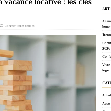
 vacance locative : les clés
ART
Agenc
Commentaires fermés
honor
Trent
Chauf
2026
Combi
Vivre
logem
CAT
Achet
Assu