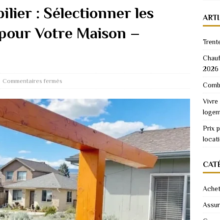
lier : Sélectionner les
ART
 pour Votre Maison –
Trent
Chauf
2026
Commentaires fermés
Combi
Vivre
logem
Prix 
locat
CAT
Achet
Assu