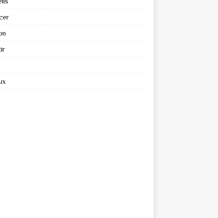
ils
cer
on
ir
ux