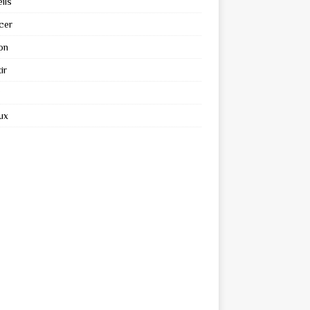
ils
cer
on
ir
ux