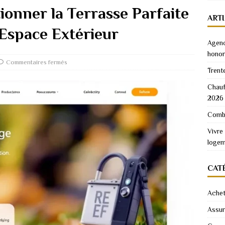
tionner la Terrasse Parfaite
ART
 Espace Extérieur
Agenc
honor
Commentaires fermés
Trent
Chauf
2026
Combi
Vivre
logem
CAT
Achet
Assu