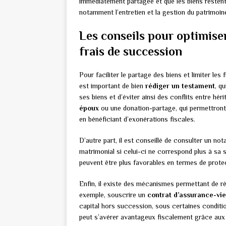
immédiatement partagée et que les biens restent 
notamment l’entretien et la gestion du patrimoin
Les conseils pour optimiser
frais de succession
Pour faciliter le partage des biens et limiter les 
est important de bien
rédiger un testament
, q
ses biens et d’éviter ainsi des conflits entre hér
époux
ou une donation-partage, qui permettront 
en bénéficiant d’exonérations fiscales.
D’autre part, il est conseillé de consulter un no
matrimonial si celui-ci ne correspond plus à sa si
peuvent être plus favorables en termes de protec
Enfin, il existe des mécanismes permettant de réd
exemple, souscrire un
contrat d’assurance-vie
capital hors succession, sous certaines conditi
peut s’avérer avantageux fiscalement grâce aux 