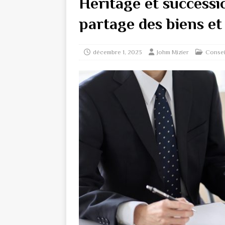
Héritage et successio
partage des biens et 
décembre 1, 2023
Johm Mizier
Consei