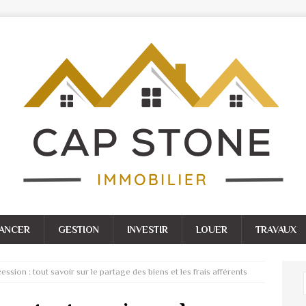
NANCER
GESTION
INVESTIR
LOUER
TRAVAUX
ssion : tout savoir sur le partage des biens et les frais afférents