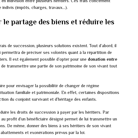
en indivision entre plusieurs héritiers. Ces frais concernent
e indivis (impôts, charges, travaux…).
 le partage des biens et réduire les
frais de succession, plusieurs solutions existent. Tout d’abord, il
ui permettra de préciser ses volontés quant à la répartition de
itiers. Il est également possible d’opter pour une
donation entre
de transmettre une partie de son patrimoine de son vivant tout
taire pour envisager la possibilité de changer de régime
tuation familiale et patrimoniale. En effet, certaines dispositions
tion du conjoint survivant et d’héritage des enfants.
uire les droits de succession à payer par les héritiers. Par
au profit d’un bénéficiaire désigné permet de lui transmettre un
ons. De même, donner des biens à ses héritiers de son vivant
abattements et exonérations prévus par la loi.