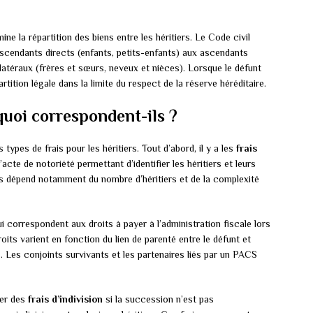
ine la répartition des biens entre les héritiers. Le Code civil
descendants directs (enfants, petits-enfants) aux ascendants
latéraux (frères et sœurs, neveux et nièces). Lorsque le défunt
rtition légale dans la limite du respect de la réserve héréditaire.
 quoi correspondent-ils ?
types de frais pour les héritiers. Tout d’abord, il y a les
frais
l’acte de notoriété permettant d’identifier les héritiers et leurs
is dépend notamment du nombre d’héritiers et de la complexité
ui correspondent aux droits à payer à l’administration fiscale lors
its varient en fonction du lien de parenté entre le défunt et
is. Les conjoints survivants et les partenaires liés par un PACS
gler des
frais d’indivision
si la succession n’est pas