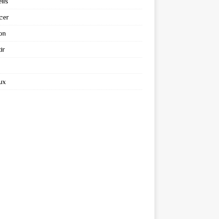
ils
cer
on
ir
ux