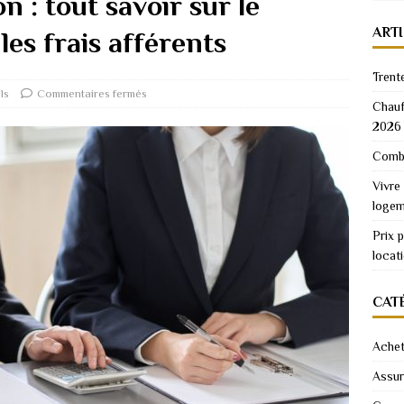
n : tout savoir sur le
ART
les frais afférents
Trent
ls
Commentaires fermés
Chauf
2026
Combi
Vivre
logem
Prix 
locat
CAT
Achet
Assu