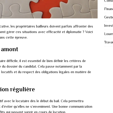
Conse
Finan
Gesti
Invest
ative, les propriétaires bailleurs doivent parfois affronter des
ent gérer ces situations avec efficacité et diplomatie ? Voici
Louer
ans cette épreuve.
Trava
n amont
e difficile, il est essentiel de bien définir les critères de
e du dossier du candidat. Cela passe notamment par la
s locatifs et du respect des obligations légales en matière de
on régulière
if avec le locataire dès le début du bail. Cela permettra
 et d’éviter qu’elles ne s’enveniment. Une bonne communication
lits qui peuvent surgir en cours de location.