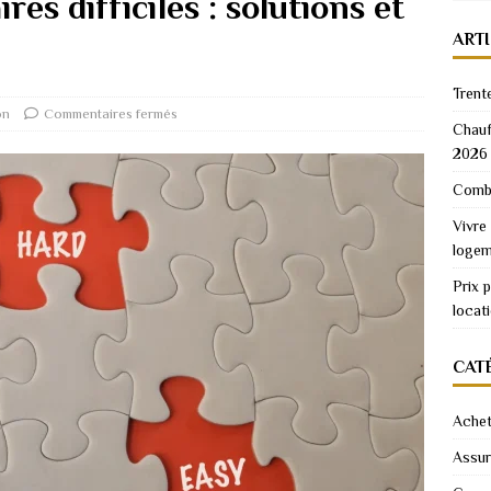
res difficiles : solutions et
ART
Trent
on
Commentaires fermés
Chauf
2026
Combi
Vivre
logem
Prix 
locat
CAT
Achet
Assu