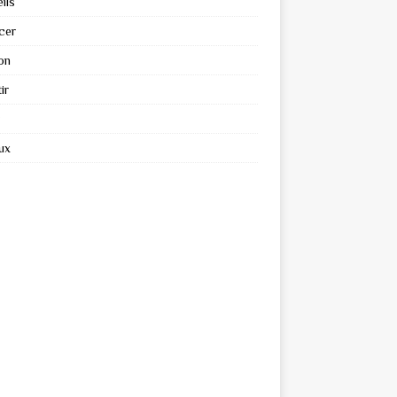
ils
cer
on
ir
ux