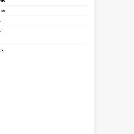
ils
cer
on
ir
ux