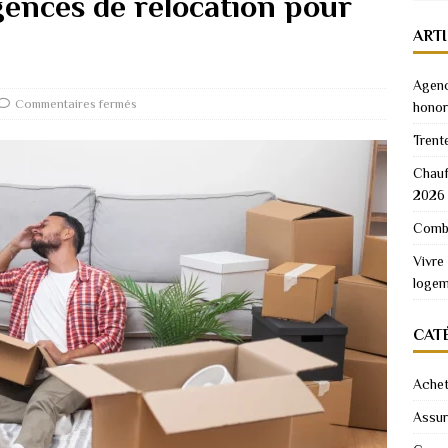
agences de relocation pour
ART
Agenc
Commentaires fermés
honor
Trent
Chauf
2026
Combi
Vivre
logem
CAT
Achet
Assu