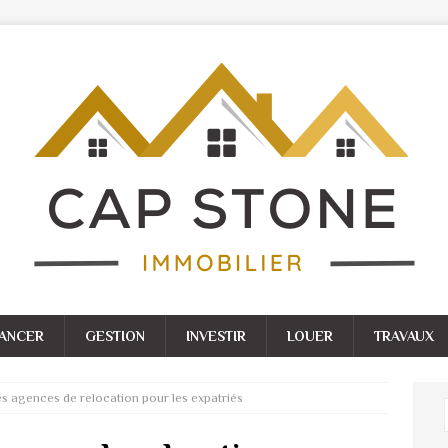
NANCER
GESTION
INVESTIR
LOUER
TRAVAUX
es agences de relocation pour les expatriés