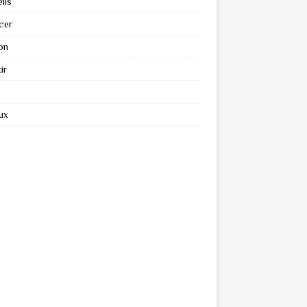
ils
cer
on
ir
ux