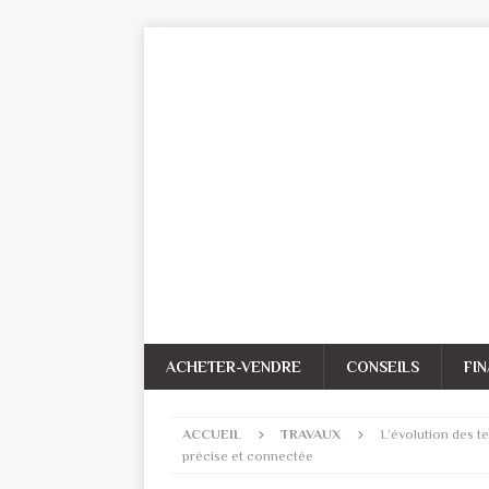
ACHETER-VENDRE
CONSEILS
FI
ACCUEIL
TRAVAUX
L’évolution des t
précise et connectée