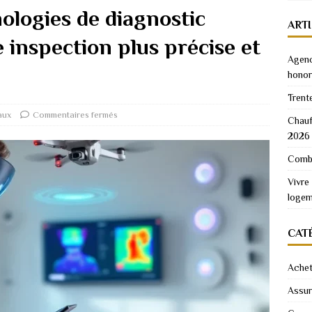
nologies de diagnostic
ART
 inspection plus précise et
Agenc
honor
Trent
aux
Commentaires fermés
Chauf
2026
Combi
Vivre
logem
CAT
Achet
Assu