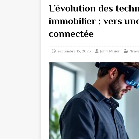
L’évolution des tech
immobilier : vers une
connectée
septembre 15, 2025
Johm Mizier
Trav