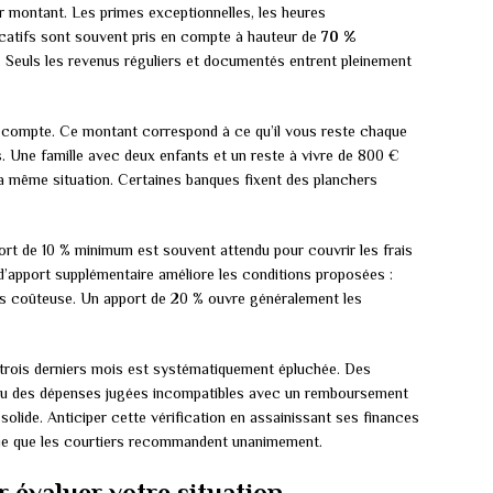
 montant. Les primes exceptionnelles, les heures
ocatifs sont souvent pris en compte à hauteur de
70 %
. Seuls les revenus réguliers et documentés entrent pleinement
 compte. Ce montant correspond à ce qu’il vous reste chaque
 Une famille avec deux enfants et un reste à vivre de 800 €
la même situation. Certaines banques fixent des planchers
port de 10 % minimum est souvent attendu pour couvrir les frais
 d’apport supplémentaire améliore les conditions proposées :
ins coûteuse. Un apport de 20 % ouvre généralement les
 trois derniers mois est systématiquement épluchée. Des
 ou des dépenses jugées incompatibles avec un remboursement
s solide. Anticiper cette vérification en assainissant ses finances
gie que les courtiers recommandent unanimement.
r évaluer votre situation