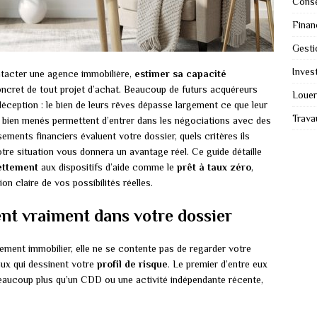
Conse
Finan
Gesti
Invest
ntacter une agence immobilière,
estimer sa capacité
cret de tout projet d’achat. Beaucoup de futurs acquéreurs
Louer
déception : le bien de leurs rêves dépasse largement ce que leur
Trava
s bien menés permettent d’entrer dans les négociations avec des
ments financiers évaluent votre dossier, quels critères ils
otre situation vous donnera un avantage réel. Ce guide détaille
ettement
aux dispositifs d’aide comme le
prêt à taux zéro
,
n claire de vos possibilités réelles.
nt vraiment dans votre dossier
ment immobilier, elle ne se contente pas de regarder votre
aux qui dessinent votre
profil de risque
. Le premier d’entre eux
aucoup plus qu’un CDD ou une activité indépendante récente,