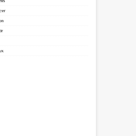
ils
cer
on
ir
ux