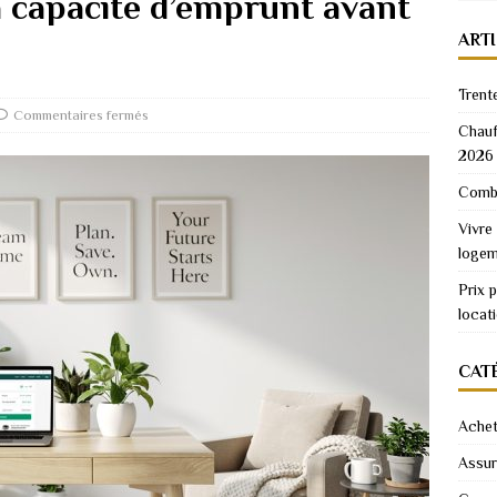
 capacité d’emprunt avant
ART
Trent
Commentaires fermés
Chauf
2026
Combi
Vivre
logem
Prix 
locat
CAT
Achet
Assu