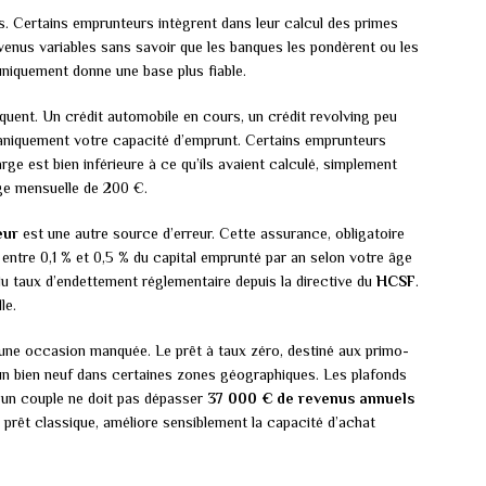
s. Certains emprunteurs intègrent dans leur calcul des primes
venus variables sans savoir que les banques les pondèrent ou les
niquement donne une base plus fiable.
équent. Un crédit automobile en cours, un crédit revolving peu
caniquement votre capacité d’emprunt. Certains emprunteurs
e est bien inférieure à ce qu’ils avaient calculé, simplement
rge mensuelle de 200 €.
eur
est une autre source d’erreur. Cette assurance, obligatoire
 entre 0,1 % et 0,5 % du capital emprunté par an selon votre âge
 du taux d’endettement réglementaire depuis la directive du
HCSF
.
le.
une occasion manquée. Le prêt à taux zéro, destiné aux primo-
’un bien neuf dans certaines zones géographiques. Les plafonds
, un couple ne doit pas dépasser
37 000 € de revenus annuels
 prêt classique, améliore sensiblement la capacité d’achat