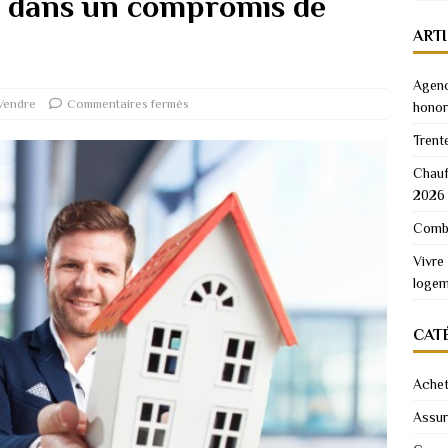
e dans un compromis de
ART
Agenc
Vendre
Commentaires fermés
honor
Trent
Chauf
2026
Combi
Vivre
logem
CAT
Achet
Assu