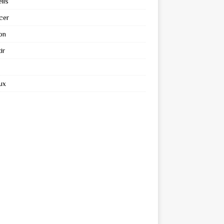
ils
cer
on
ir
ux