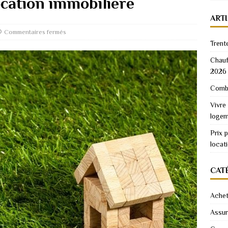
ocation immobilière
ART
Commentaires fermés
Trent
Chauf
2026
Combi
Vivre
logem
Prix 
locat
CAT
Achet
Assu