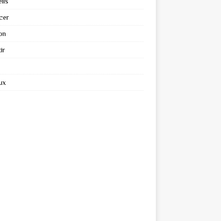
ils
cer
on
ir
ux