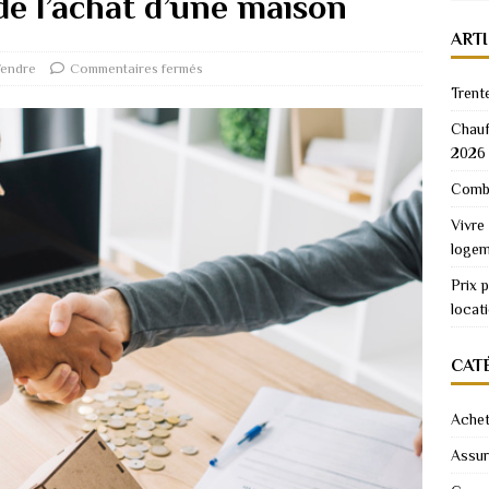
de l’achat d’une maison
ART
Vendre
Commentaires fermés
Trent
Chauf
2026
Combi
Vivre
logem
Prix 
locat
CAT
Achet
Assu