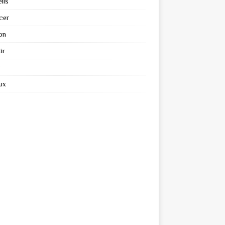
ils
cer
on
ir
ux