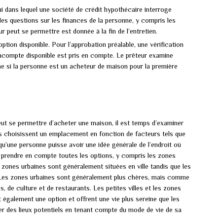
ui dans lequel une société de crédit hypothécaire interroge
es questions sur les finances de la personne, y compris les
r peut se permettre est donnée à la fin de l’entretien.
tion disponible. Pour l’approbation préalable, une vérification
’acompte disponible est pris en compte. Le prêteur examine
 si la personne est un acheteur de maison pour la première
peut se permettre d’acheter une maison, il est temps d’examiner
gens choisissent un emplacement en fonction de facteurs tels que
n qu’une personne puisse avoir une idée générale de l’endroit où
 de prendre en compte toutes les options, y compris les zones
zones urbaines sont généralement situées en ville tandis que les
le. Les zones urbaines sont généralement plus chères, mais comme
tés, de culture et de restaurants. Les petites villes et les zones
t également une option et offrent une vie plus sereine que les
er des lieux potentiels en tenant compte du mode de vie de sa