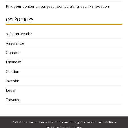
Prix pour poncer un parquet : comparatif artisan vs location
CATÉGORIES
Acheter-Vendre
Assurance
Conseils
Financer
Gestion
Investir
Louer
Travaux
CAP Stone Immobilier - Site d'informations gratuites sur l'immobilier -
2025
|
Mentions légales