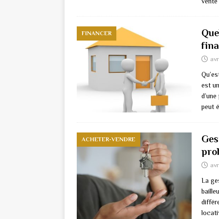
vente
Que
FINANCER
fin
avr
Qu’es
est u
d’une 
peut 
Gest
ACHETER-VENDRE
pro
avr
La ges
baille
diffé
locat