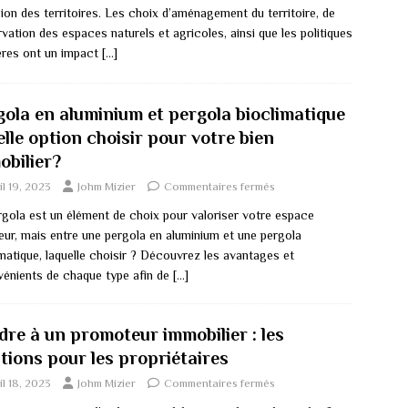
ion des territoires. Les choix d’aménagement du territoire, de
vation des espaces naturels et agricoles, ainsi que les politiques
ères ont un impact
[…]
gola en aluminium et pergola bioclimatique
elle option choisir pour votre bien
obilier?
il 19, 2023
Johm Mizier
Commentaires fermés
rgola est un élément de choix pour valoriser votre espace
ieur, mais entre une pergola en aluminium et une pergola
matique, laquelle choisir ? Découvrez les avantages et
vénients de chaque type afin de
[…]
dre à un promoteur immobilier : les
tions pour les propriétaires
il 18, 2023
Johm Mizier
Commentaires fermés