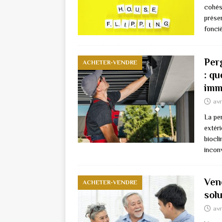
cohés
préser
fonci
Per
ACHETER-VENDRE
: qu
imm
avr
La pe
extér
biocli
incon
Ven
ACHETER-VENDRE
solu
avr