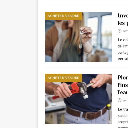
Inve
ACHETER-VENDRE
les
avr
Le co
de l’i
parta
certa
Plom
ACHETER-VENDRE
l’in
l’e
avr
Le tra
salubr
propri