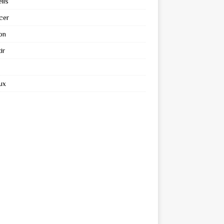
ils
cer
on
ir
ux