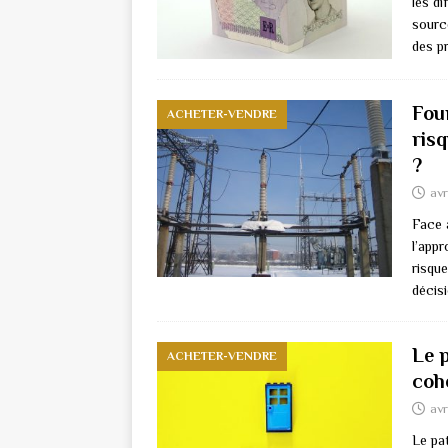
les di
sourc
des p
Four
ACHETER-VENDRE
ris
?
avr
Face 
l’appr
risque
décisi
Le p
ACHETER-VENDRE
cohé
avr
Le pa