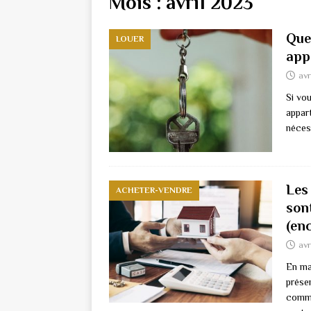
Mois :
avril 2023
Que
LOUER
app
avr
Si vo
appart
néces
Les
ACHETER-VENDRE
sont
(enc
avr
En ma
présen
commi