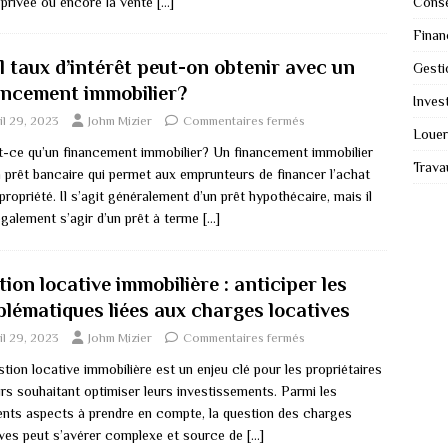
Conse
 privée ou encore la vente
[…]
Finan
l taux d’intérêt peut-on obtenir avec un
Gesti
ancement immobilier?
Invest
il 29, 2023
Johm Mizier
Commentaires fermés
Louer
t-ce qu’un financement immobilier? Un financement immobilier
Trava
n prêt bancaire qui permet aux emprunteurs de financer l’achat
propriété. Il s’agit généralement d’un prêt hypothécaire, mais il
également s’agir d’un prêt à terme
[…]
ion locative immobilière : anticiper les
blématiques liées aux charges locatives
il 29, 2023
Johm Mizier
Commentaires fermés
tion locative immobilière est un enjeu clé pour les propriétaires
urs souhaitant optimiser leurs investissements. Parmi les
rents aspects à prendre en compte, la question des charges
ives peut s’avérer complexe et source de
[…]