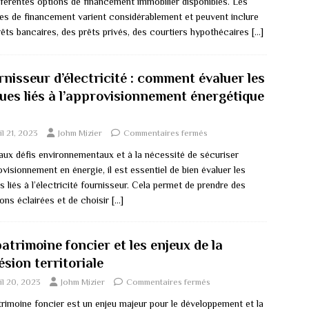
fférentes options de financement immobilier disponibles. Les
es de financement varient considérablement et peuvent inclure
rêts bancaires, des prêts privés, des courtiers hypothécaires
[…]
nisseur d’électricité : comment évaluer les
ques liés à l’approvisionnement énergétique
il 21, 2023
Johm Mizier
Commentaires fermés
aux défis environnementaux et à la nécessité de sécuriser
ovisionnement en énergie, il est essentiel de bien évaluer les
s liés à l’électricité fournisseur. Cela permet de prendre des
ons éclairées et de choisir
[…]
atrimoine foncier et les enjeux de la
sion territoriale
il 20, 2023
Johm Mizier
Commentaires fermés
trimoine foncier est un enjeu majeur pour le développement et la