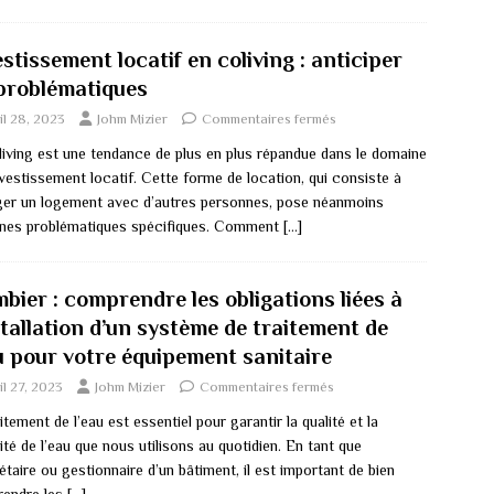
stissement locatif en coliving : anticiper
 problématiques
il 28, 2023
Johm Mizier
Commentaires fermés
living est une tendance de plus en plus répandue dans le domaine
nvestissement locatif. Cette forme de location, qui consiste à
ger un logement avec d’autres personnes, pose néanmoins
ines problématiques spécifiques. Comment
[…]
bier : comprendre les obligations liées à
stallation d’un système de traitement de
au pour votre équipement sanitaire
il 27, 2023
Johm Mizier
Commentaires fermés
itement de l’eau est essentiel pour garantir la qualité et la
ité de l’eau que nous utilisons au quotidien. En tant que
étaire ou gestionnaire d’un bâtiment, il est important de bien