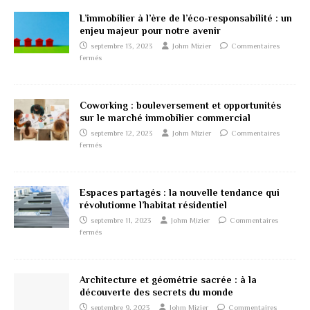
L’immobilier à l’ère de l’éco-responsabilité : un
enjeu majeur pour notre avenir
septembre 13, 2023
Johm Mizier
Commentaires
fermés
Coworking : bouleversement et opportunités
sur le marché immobilier commercial
septembre 12, 2023
Johm Mizier
Commentaires
fermés
Espaces partagés : la nouvelle tendance qui
révolutionne l’habitat résidentiel
septembre 11, 2023
Johm Mizier
Commentaires
fermés
Architecture et géométrie sacrée : à la
découverte des secrets du monde
septembre 9, 2023
Johm Mizier
Commentaires