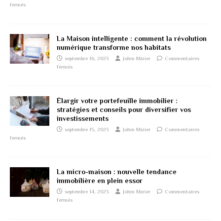
fermés
La Maison intelligente : comment la révolution
numérique transforme nos habitats
septembre 16, 2023
Johm Mizier
Commentaires
fermés
Élargir votre portefeuille immobilier :
stratégies et conseils pour diversifier vos
investissements
septembre 15, 2023
Johm Mizier
Commentaires
fermés
La micro-maison : nouvelle tendance
immobilière en plein essor
septembre 14, 2023
Johm Mizier
Commentaires
fermés