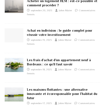
Acheter un logement HLM : est-ce possible et
comment procéder ?
septembre 20, 2023
Johm Mizier
Commentaires
fermés
Achat en indivision : le guide complet pour
réussir votre investissement
septembre 19, 2023
Johm Mizier
Commentaires
fermés
Les frais d’achat d’un appartement neuf à
Bordeaux : ce qu’il faut savoir
septembre 18, 2023
Johm Mizier
Commentaires
fermés
Les maisons flottantes : une alternative
innovante et écoresponsable pour l’habitat du
futur
septembre 17, 2023
Johm Mizier
Commentaires