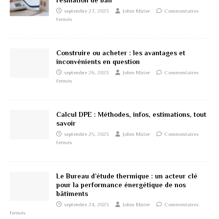
résiliation de bail
septembre 27, 2023
Johm Mizier
Commentaires
fermés
Construire ou acheter : les avantages et
inconvénients en question
septembre 26, 2023
Johm Mizier
Commentaires
fermés
Calcul DPE : Méthodes, infos, estimations, tout
savoir
septembre 25, 2023
Johm Mizier
Commentaires
fermés
Le Bureau d’étude thermique : un acteur clé
pour la performance énergétique de nos
bâtiments
septembre 24, 2023
Johm Mizier
Commentaires
fermés