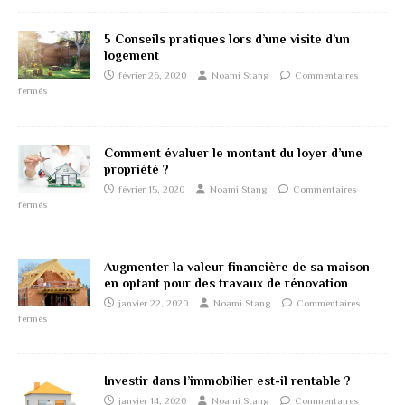
5 Conseils pratiques lors d’une visite d’un
logement
février 26, 2020
Noami Stang
Commentaires
fermés
Comment évaluer le montant du loyer d’une
propriété ?
février 15, 2020
Noami Stang
Commentaires
fermés
Augmenter la valeur financière de sa maison
en optant pour des travaux de rénovation
janvier 22, 2020
Noami Stang
Commentaires
fermés
Investir dans l’immobilier est-il rentable ?
janvier 14, 2020
Noami Stang
Commentaires