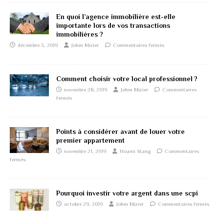
En quoi l’agence immobilière est-elle
importante lors de vos transactions
immobilières ?
décembre 3, 2019
Johm Mizier
Commentaires fermés
Comment choisir votre local professionnel ?
novembre 28, 2019
Johm Mizier
Commentaires
fermés
Points à considérer avant de louer votre
premier appartement
novembre 21, 2019
Noami Stang
Commentaires
fermés
Pourquoi investir votre argent dans une scpi
octobre 29, 2019
Johm Mizier
Commentaires fermés